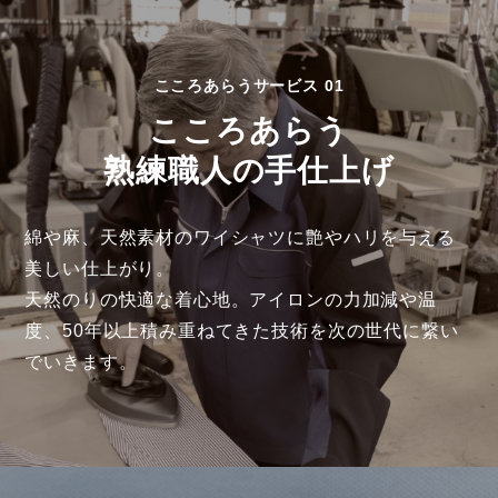
こころあらうサービス 01
こころあらう
熟練職人の手仕上げ
綿や麻、天然素材のワイシャツに艶やハリを与える
美しい仕上がり。
天然のりの快適な着心地。アイロンの力加減や温
度、50年以上積み重ねてきた技術を次の世代に繋い
でいきます。