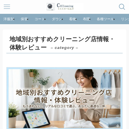
洋服別
保管
コート
ダウン
着物
布団
各種ツール
リン
地域別おすすめクリーニング店情報・
体験レビュー
– category –