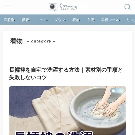
洋服別
保管
コート
ダウン
着物
布団
各種ツール
リン
着物
– category –
長襦袢を自宅で洗濯する方法｜素材別の手順と
失敗しないコツ
着物