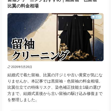
比翼の料金相場
着物
2026年5月26日
結婚式で着た留袖、比翼の汗ジミや古い黄変が気にな
りませんか。本記事では黒留袖・色留袖の料金相場、
比翼仕立ての特殊リスク、染色補正技能士1級の選び
方まで、結婚式直後から古い留袖の駆け込み修復まで
を整理しました。