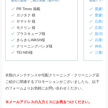
過去の提携・ご紹介実績（順不同）
地域クリーニ
PR Times 掲載
愛媛県
カジタク 様
愛媛県
ヤマトヤ 様
広島県
モクリン 様
広島県
プラスキューブ様
新潟県
きらきらWASH様
兵庫県
クリーニングパンダ様
神奈川
TEI-NEI様
三重県
衣類のメンテナンスや宅配クリーニング・クリーニング店
ご紹介に関連するプロモーションがございましたら、以下
のフォームよりお気軽にお問い合わせください。
※メールアドレスの入力ミスにお気をつけください。