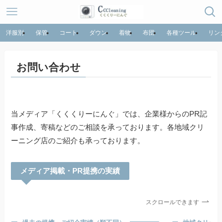
洋服別
保管
コート
ダウン
着物
布団
各種ツール
リン
お問い合わせ
当メディア「くくくりーにんぐ」では、企業様からのPR記
事作成、寄稿などのご相談を承っております。各地域クリ
ーニング店のご紹介も承っております。
メディア掲載・PR提携の実績
スクロールできます