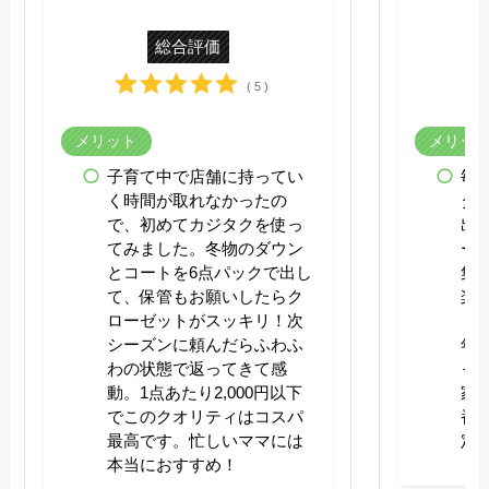
総合評価
( 5 )
メリット
メリッ
子育て中で店舗に持ってい
毎
く時間が取れなかったの
ダ
で、初めてカジタクを使っ
出
てみました。冬物のダウン
ー
とコートを6点パックで出し
集
て、保管もお願いしたらク
楽
ローゼットがスッキリ！次
く
シーズンに頼んだらふわふ
年
わの状態で返ってきて感
っ
動。1点あたり2,000円以下
家
でこのクオリティはコスパ
番
最高です。忙しいママには
定
本当におすすめ！