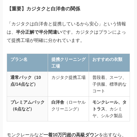
【重要】カジタクと白洋舎の関係
「カジタクは白洋舎と提携しているから安心」という情報
は、
半分正解で半分間違い
です。カジタクはプランによっ
て提携工場が明確に分かれています。
プラン名
提携クリーニング
おすすめの衣類
工場
通常パック
（10
カジタク提携工場
普段着、スーツ、
点/14点など）
子供服、標準的な
コート
プレミアムパック
白洋舎
（ローヤル
モンクレール、タ
（6点など）
クリーニング）
トラス
、カシミ
ヤ、シルク製品
モンクレールなど
一着10万円超の高級ダウン
を出すなら、