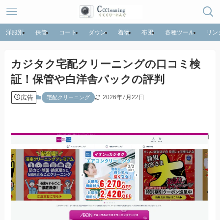
洋服別
保管
コート
ダウン
着物
布団
各種ツール
リン
カジタク宅配クリーニングの口コミ検
証！保管や白洋舎パックの評判
広告
2026年7月22日
宅配クリーニング