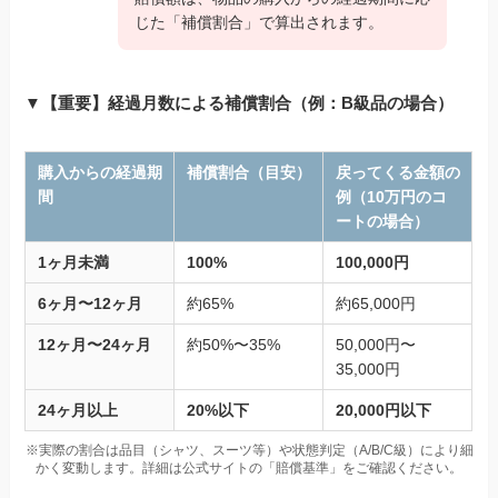
じた「補償割合」で算出されます。
▼【重要】経過月数による補償割合（例：B級品の場合）
購入からの経過期
補償割合（目安）
戻ってくる金額の
間
例（10万円のコ
ートの場合）
1ヶ月未満
100%
100,000円
6ヶ月〜12ヶ月
約65%
約65,000円
12ヶ月〜24ヶ月
約50%〜35%
50,000円〜
35,000円
24ヶ月以上
20%以下
20,000円以下
※実際の割合は品目（シャツ、スーツ等）や状態判定（A/B/C級）により細
かく変動します。詳細は公式サイトの「賠償基準」をご確認ください。