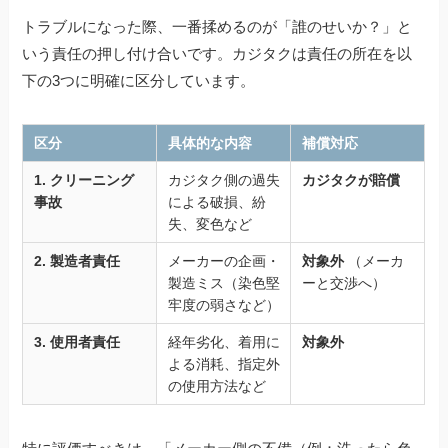
トラブルになった際、一番揉めるのが「誰のせいか？」と
いう責任の押し付け合いです。カジタクは責任の所在を以
下の3つに明確に区分しています。
区分
具体的な内容
補償対応
1. クリーニング
カジタク側の過失
カジタクが賠償
事故
による破損、紛
失、変色など
2. 製造者責任
メーカーの企画・
対象外
（メーカ
製造ミス（染色堅
ーと交渉へ）
牢度の弱さなど）
3. 使用者責任
経年劣化、着用に
対象外
よる消耗、指定外
の使用方法など