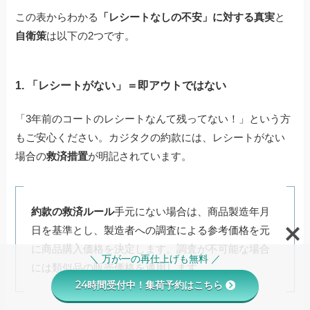
この表からわかる
「レシートなしの不安」に対する真実
と
自衛策
は以下の2つです。
1. 「レシートがない」＝即アウトではない
「3年前のコートのレシートなんて残ってない！」という方
もご安心ください。カジタクの約款には、レシートがない
場合の
救済措置
が明記されています。
約款の救済ルール
手元にない場合は、商品製造年月
日を基準とし、製造者への調査による参考価格を元
に商品購入価格を決定します。調査が不可能な場合
＼ 万が一の再仕上げも無料 ／
には類似品の販売価格を適用します。
24時間受付中！集荷予約はこちら