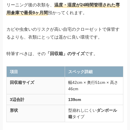
リーニング後の衣類を、
温度・湿度が24時間管理された専
用倉庫で最長9ヶ月間
預かってくれます。
カビや虫食いのリスクが高い自宅のクローゼットで保管す
るよりも、衣類にとっては遥かに良い環境です。
特筆すべきは、その
「回収箱」のサイズ
です。
項目
スペック詳細
回収箱サイズ
幅42cm × 奥行51cm × 高さ
46cm
3辺合計
139cm
形状
型崩れしにくい
ダンボール
箱
タイプ