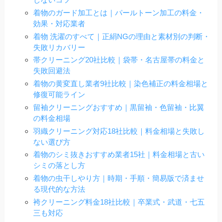
着物のガード加工とは｜パールトーン加工の料金・
効果・対応業者
着物 洗濯のすべて｜正絹NGの理由と素材別の判断・
失敗リカバリー
帯クリーニング20社比較｜袋帯・名古屋帯の料金と
失敗回避法
着物の黄変直し業者9社比較｜染色補正の料金相場と
修復可能ライン
留袖クリーニングおすすめ｜黒留袖・色留袖・比翼
の料金相場
羽織クリーニング対応18社比較｜料金相場と失敗し
ない選び方
着物のシミ抜きおすすめ業者15社｜料金相場と古い
シミの落とし方
着物の虫干しやり方｜時期・手順・簡易版で済ませ
る現代的な方法
袴クリーニング料金18社比較｜卒業式・武道・七五
三も対応