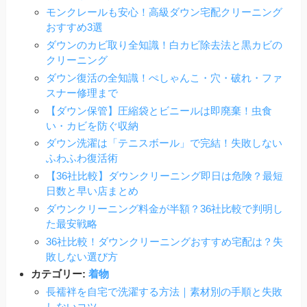
モンクレールも安心！高級ダウン宅配クリーニング
おすすめ3選
ダウンのカビ取り全知識！白カビ除去法と黒カビの
クリーニング
ダウン復活の全知識！ぺしゃんこ・穴・破れ・ファ
スナー修理まで
【ダウン保管】圧縮袋とビニールは即廃棄！虫食
い・カビを防ぐ収納
ダウン洗濯は「テニスボール」で完結！失敗しない
ふわふわ復活術
【36社比較】ダウンクリーニング即日は危険？最短
日数と早い店まとめ
ダウンクリーニング料金が半額？36社比較で判明し
た最安戦略
36社比較！ダウンクリーニングおすすめ宅配は？失
敗しない選び方
カテゴリー:
着物
長襦袢を自宅で洗濯する方法｜素材別の手順と失敗
しないコツ