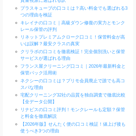
質重視派に選ばれる訳
プラスキューブの口コミは？高い料金でも選ばれる3
つの理由を検証
キレイナの口コミ｜高級ダウン修復の実力とモンク
レール保管の評判
リネットプレミアムクローク口コミ！保管料金が高
いは誤解？最安クラスの真実
クリラボの口コミを徹底検証！完全個別洗いと保管
サービスが選ばれる理由
フランス屋クリーニング口コミ｜2026年最新料金と
保管パック活用術
ネクシーの口コミは？プリモ会員廃止で誰でも高コ
スパな理由
宅配クリーニング32社の品質を独自調査で徹底比較
【全データ公開】
リナビスの口コミ評判！モンクレールも定額？保管
と料金を徹底解説
【2026年版】せんたく便の口コミ検証！値上げ後も
使うべき3つの理由