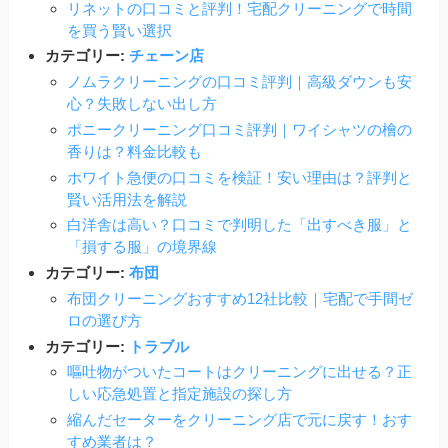
リネットの口コミと評判！宅配クリーニングで時間
を買う賢い選択
カテゴリー:
チェーン店
ノムラクリーニングの口コミ評判｜高級ダウンも安
心？失敗しない出し方
ポニークリーニング口コミ評判｜ワイシャツの檜の
香りは？料金比較も
ホワイト急便の口コミを検証！安い理由は？評判と
賢い活用法を解説
白洋舎は高い？口コミで判明した「出すべき服」と
「損する服」の境界線
カテゴリー:
布団
布団クリーニングおすすめ12社比較｜宅配で手間ゼ
ロの選び方
カテゴリー:
トラブル
嘔吐物がついたコートはクリーニングに出せる？正
しい応急処置と指定施設の探し方
縮んだセーターをクリーニング店で元に戻す！おす
すめ業者は？