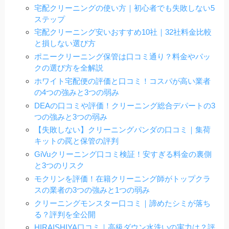
宅配クリーニングの使い方｜初心者でも失敗しない5
ステップ
宅配クリーニング安いおすすめ10社｜32社料金比較
と損しない選び方
ポニークリーニング保管は口コミ通り？料金やパッ
クの選び方を全解説
ホワイト宅配便の評価と口コミ！コスパが高い業者
の4つの強みと3つの弱み
DEAの口コミや評価！クリーニング総合デパートの3
つの強みと3つの弱み
【失敗しない】クリーニングパンダの口コミ｜集荷
キットの罠と保管の評判
GiVuクリーニング口コミ検証！安すぎる料金の裏側
と3つのリスク
モクリンを評価！在籍クリーニング師がトップクラ
スの業者の3つの強みと1つの弱み
クリーニングモンスター口コミ｜諦めたシミが落ち
る？評判を全公開
HIRAISHIYA口コミ｜高級ダウン水洗いの実力は？評