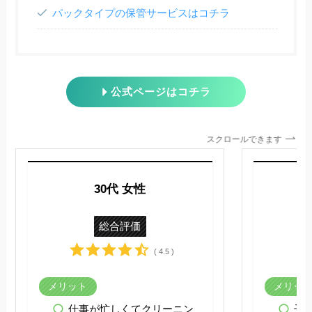
パックタイプの保管サービスはコチラ
公式ページはコチラ
スクロールできます
30代 女性
総合評価
( 4.5 )
メリット
メリッ
仕事が忙しくてクリーニン
子