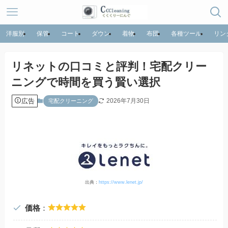
洋服別
保管
コート
ダウン
着物
布団
各種ツール
リン
リネットの口コミと評判！宅配クリー
ニングで時間を買う賢い選択
広告
2026年7月30日
宅配クリーニング
出典：
https://www.lenet.jp/
価格
：