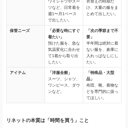
ワイシャツやスー
衣替えの時期だ
ツなど、日常着を
け、大量の服をま
週1〜月1ペース
とめて出したい。
で出したい。
保管ニーズ
「必要な時にすぐ
「次の季節まで不
着たい」
要」
預けた服を、急な
半年間は絶対に着
気温変化に合わせ
ない服を、倉庫に
て1着から取り出
入れっぱなしにし
したい。
たい。
アイテム
「洋服全般」
「特殊品・大型
スーツ、シャツ、
品」
ワンピース、ダウ
布団、靴、着物な
ンなど。
どを専門的に扱っ
てほしい。
リネットの本質は「時間を買う」こと