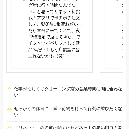
グ屋に行く時間なんてな
の
い…と思ってリネット初挑
た
戦！アプリでポチポチ注文
ト
して、朝8時に集荷お願いし
上
たら本当に来てくれて、夜
シ
22時指定で返ってきた。ワ
い。
イシャツがパリッとして新
に
品みたい！もう店舗型には
っ
戻れないかも（笑）
い
仕事が忙しくて
クリーニング店の営業時間に間に合わな
い
せっかくの休日に、重い荷物を持って
行列に並びたくな
い
「リネット」の名前は聞くけれど
ネットの悪い口コミを